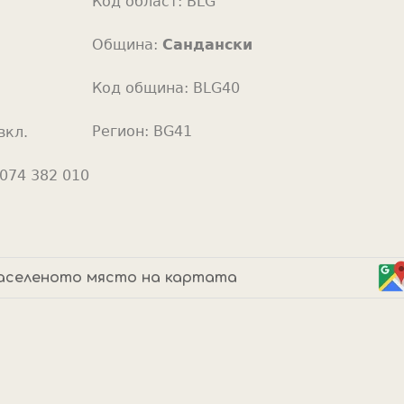
Код област:
BLG
o
r
Община:
Сандански
Код община:
BLG40
Регион:
BG41
вкл.
074 382 010
аселеното място на картата