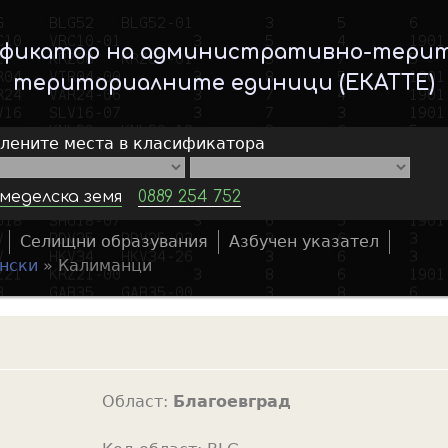
Skip
to
ификатор на административно-тери
main
териториалните единици (ЕКАТТЕ)
content
елените места в класификатора
меделска земя
0889 254 752
Селищни образувания
Азбучен указател
S
нски
»
Калиманци
e
a
r
c
h
Област:
Благоевград
f