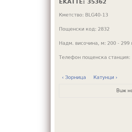
EKATTE:
35362
h
Кметство:
BLG40-13
e
r
Пощенски код:
2832
e
Надм. височина, м:
200 - 299 
Телефон пощенска станция:
‹ Зорница
Катунци ›
Виж н