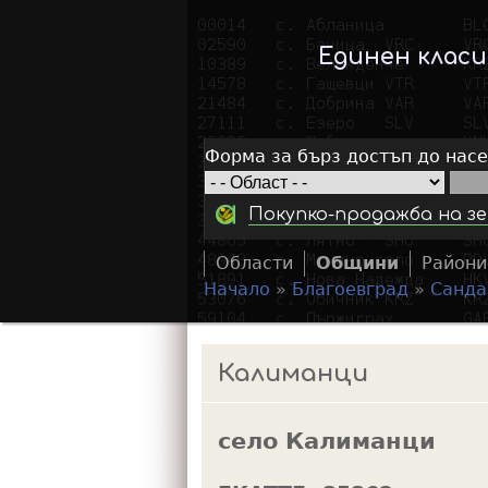
Единен клас
Форма за бърз достъп до нас
Покупко-продажба на зе
Области
Общини
Райони
Начало
»
Благоевград
»
Санда
Y
o
Калиманци
u
a
село Калиманци
r
e