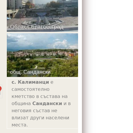
m
с. Калиманци
е
самостоятелно
кметство в състава на
община
Сандански
и в
неговия състав не
влизат други населени
места.