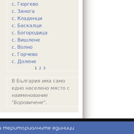
с. Гюргево
с. Занога
с. Кладенци
с. Баскалци
с. Богородица
с. Вишлене
с. Волно
с. Горчево
с. Долене
1
2
3
P
В България има само
a
едно населено място с
g
наименование
e
"
Боровичене
".
s
и териториалните единици