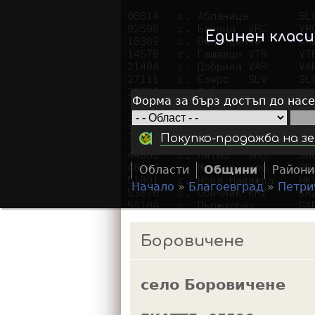
Единен клас
Форма за бърз достъп до нас
Покупко-продажба на зе
Области
Общини
Райони
Начало
»
Благоевград
»
Петри
Y
o
Боровичене
u
a
село Боровичене
r
e