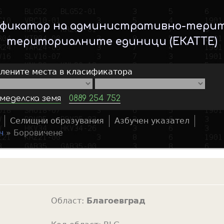
Skip
to
ификатор на административно-тери
main
териториалните единици (ЕКАТТЕ)
content
елените места в класификатора
меделска земя
0889 254 752
Селищни образувания
Азбучен указател
S
ч
»
Боровичене
e
a
r
c
h
Област:
Благоевград
f