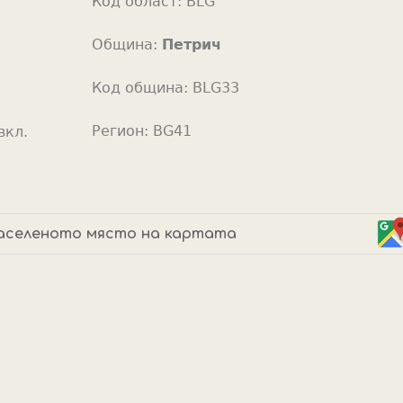
Код област:
BLG
o
r
Община:
Петрич
Код община:
BLG33
Регион:
BG41
вкл.
аселеното място на картата