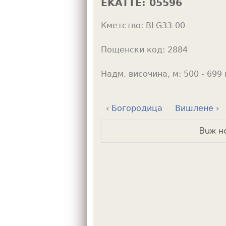
EKATTE:
05596
h
Кметство:
BLG33-00
e
r
Пощенски код:
2884
e
Надм. височина, м:
500 - 699 
‹ Богородица
Вишлене ›
Виж н