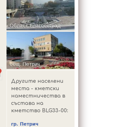
m
Другите населени
места - кметски
наместничества в
състава на
кметство BLG33-00:
гр. Петрич