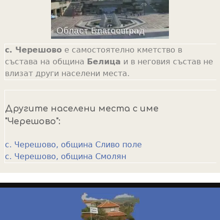
с. Черешово
е самостоятелно кметство в
състава на община
Белица
и в неговия състав не
влизат други населени места.
Другите населени места с име
"Черешово":
с. Черешово, община Сливо поле
с. Черешово, община Смолян