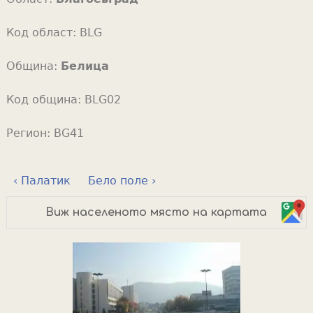
Код област:
BLG
Община:
Белица
Код община:
BLG02
Регион:
BG41
‹ Палатик
Бело поле ›
Виж населеното място на картата