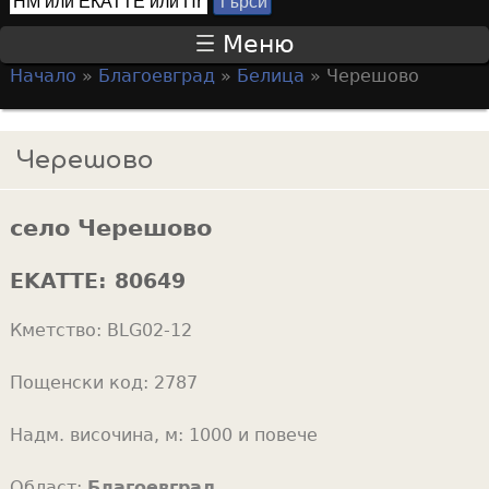
Т
S
ъ
Меню
р
e
Начало
»
Благоевград
»
Белица
»
Черешово
с
a
Y
и
r
o
Черешово
c
u
h
a
f
село Черешово
r
o
e
EKATTE:
80649
r
h
m
Кметство:
BLG02-12
e
r
Пощенски код:
2787
e
Надм. височина, м:
1000 и повече
Област:
Благоевград