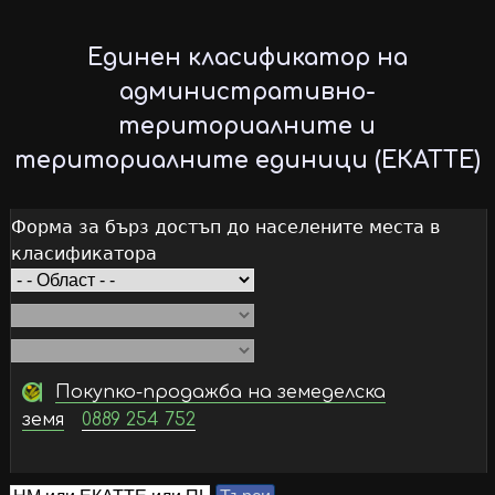
Skip
to
Единен класификатор на
main
административно-
content
териториалните и
териториалните единици (ЕКАТТЕ)
Форма за бърз достъп до населените места в
класификатора
Покупко-продажба на земеделска
земя
0889 254 752