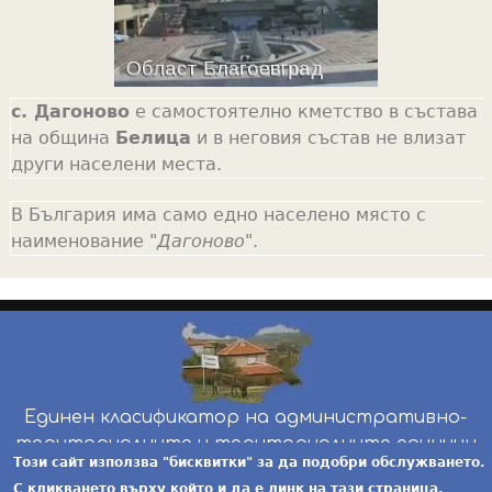
с. Дагоново
е самостоятелно кметство в състава
на община
Белица
и в неговия състав не влизат
други населени места.
В България има само едно населено място с
наименование "
Дагоново
".
Единен класификатор на административно-
териториалните и териториалните единици
Този сайт използва "бисквитки" за да подобри обслужването.
инж. Бойчо Добрев
-
ekatte.com
-
условия за
С кликването върху който и да е линк на тази страница,