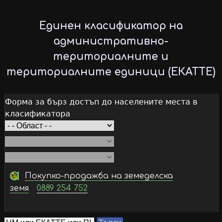
Skip
to
Единен класификатор на
main
административно-
content
териториалните и
териториалните единици (ЕКАТТЕ)
Форма за бърз достъп до населените места в
класификатора
Покупко-продажба на земеделска
земя
0889 254 752