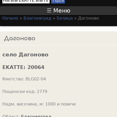
Т
S
ъ
Меню
р
e
Начало
»
Благоевград
»
Белица
»
Дагоново
с
a
Y
и
r
o
Дагоново
c
u
h
a
f
село Дагоново
r
o
e
EKATTE:
20064
r
h
m
Кметство:
BLG02-04
e
r
Пощенски код:
2779
e
Надм. височина, м:
1000 и повече
Област:
Благоевград