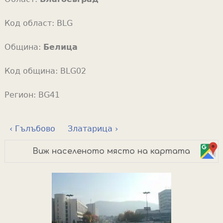
Код област:
BLG
Община:
Белица
Код община:
BLG02
Регион:
BG41
‹ Гълъбово
Златарица ›
Виж населеното място на картата