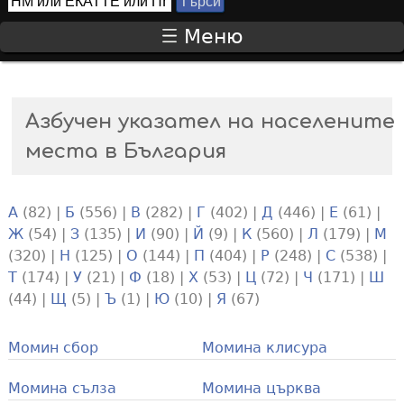
Т
S
ъ
Меню
р
e
с
a
и
r
Азбучен указател на населените
c
места в България
h
f
А
(82)
|
Б
(556)
|
В
(282)
|
Г
(402)
|
Д
(446)
|
Е
(61)
|
o
Ж
(54)
|
З
(135)
|
И
(90)
|
Й
(9)
|
К
(560)
|
Л
(179)
|
М
r
(320)
|
Н
(125)
|
О
(144)
|
П
(404)
|
Р
(248)
|
С
(538)
|
m
Т
(174)
|
У
(21)
|
Ф
(18)
|
Х
(53)
|
Ц
(72)
|
Ч
(171)
|
Ш
(44)
|
Щ
(5)
|
Ъ
(1)
|
Ю
(10)
|
Я
(67)
Момин сбор
Момина клисура
Момина сълза
Момина църква