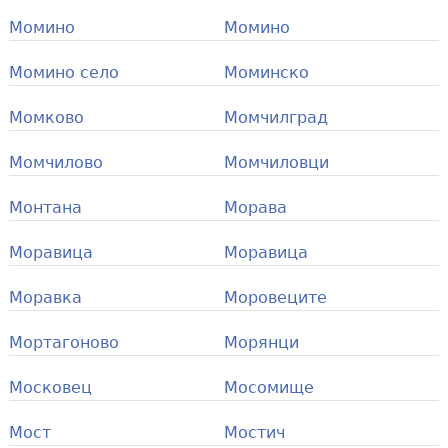
Момино
Момино
Момино село
Моминско
Момково
Момчилград
Момчилово
Момчиловци
Монтана
Морава
Моравица
Моравица
Моравка
Моровеците
Мортагоново
Морянци
Московец
Мосомище
Мост
Мостич