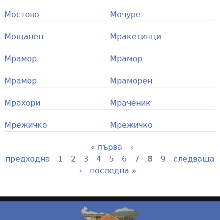
Мостово
Мочуре
Мощанец
Мракетинци
Мрамор
Мрамор
Мрамор
Мраморен
Мрахори
Мраченик
Мрежичко
Мрежичко
« първа
‹
P
предходна
1
2
3
4
5
6
7
8
9
следваща
›
последна »
a
g
e
s