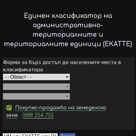
Skip
to
Единен класификатор на
main
административно-
content
териториалните и
териториалните единици (ЕКАТТЕ)
Форма за бърз достъп до населените места в
класификатора
Покупко-продажба на земеделска
земя
0889 254 752